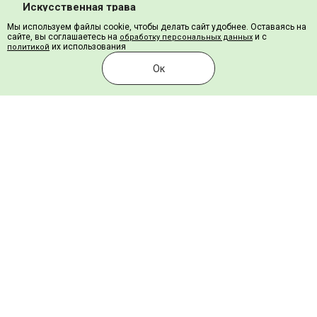
Искусственная трава
Мы используем файлы cookie, чтобы делать сайт удобнее. Оставаясь на
Декоративная
сайте, вы соглашаетесь на
и с
обработку персональных данных
их использования
политикой
Ландшафтная
Ок
Для детских площадок
Для футбола
Для мини футбола
Для тенниса
Для хоккея
Падел корт
Сопутствующие товары
Шовная лента
Нетканый геотекстиль
Клей для искусственной травы
Резиновая крошка для засыпки
Песок для засыпки