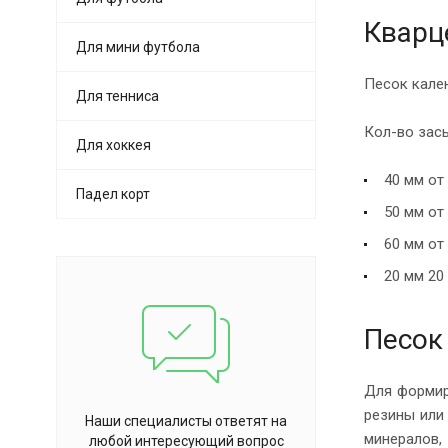
Кварц
Для мини футбола
Песок кале
Для тенниса
Кол-во засы
Для хоккея
40 мм от
Падел корт
50 мм от
60 мм от
20 мм 20
Песок
Для формир
резины или
Наши специалисты ответят на
минералов,
любой интересующий вопрос