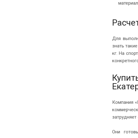
материал
Расче
Для выполн
знать такие
кг. На спо
конкретного
Купит
Екате
Компания «
коммерческ
затрудняет
Они готов