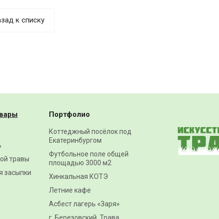
зад к списку
вары
Портфолио
Коттеджный посёлок под
Екатеринбургом
ь
Футбольное поле общей
ной травы
площадью 3000 м2
я засыпки
Хинкальная КОТЭ
Летние кафе
Асбест лагерь «Заря»
г. Березовский. Трава