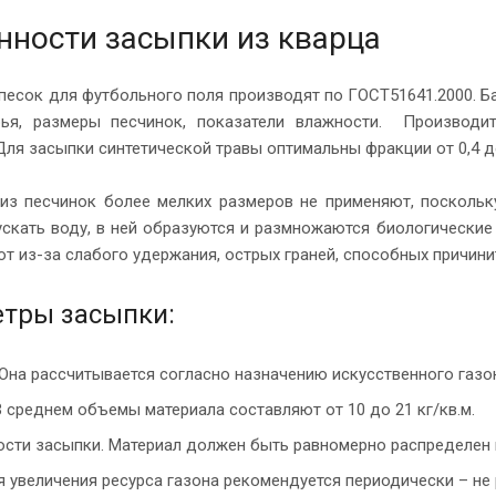
нности засыпки из кварца
песок для футбольного поля производят по ГОСТ51641.2000. Ба
ья, размеры песчинок, показатели влажности. Производи
Для засыпки синтетической травы оптимальны фракции от 0,4 д
из песчинок более мелких размеров не применяют, поскольку
скать воду, в ней образуются и размножаются биологические 
т из-за слабого удержания, острых граней, способных причини
тры засыпки:
 Она рассчитывается согласно назначению искусственного газон
В среднем объемы материала составляют от 10 до 21 кг/кв.м.
сти засыпки. Материал должен быть равномерно распределен п
я увеличения ресурса газона рекомендуется периодически – не