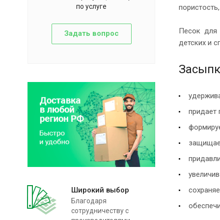
по услуге
пористость,
Песок для 
Задать вопрос
детских и с
Засыпк
удержива
придает 
формиру
защищает
придавли
увеличив
Широкий выбор
сохраняе
Благодаря
обеспечи
сотрудничеству с