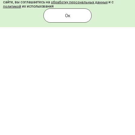
сайте, вы соглашаетесь на
и с
обработку персональных данных
их использования
политикой
Ландшафтная
Ок
Для детских площадок
Для футбола
Для мини футбола
Для тенниса
Для хоккея
Падел корт
Сопутствующие товары
Шовная лента
Нетканый геотекстиль
Клей для искусственной травы
Резиновая крошка для засыпки
Песок для засыпки
Портфолио